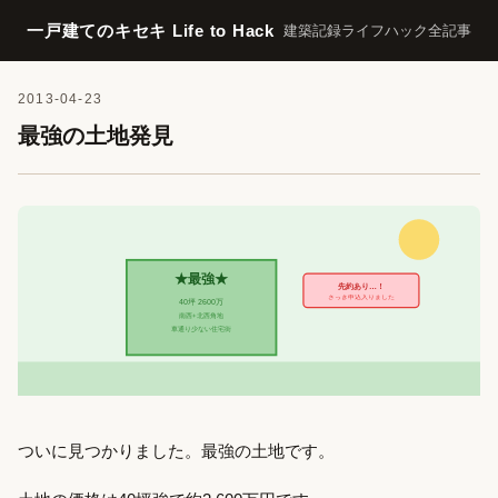
一戸建てのキセキ Life to Hack
建築記録
ライフハック
全記事
2013-04-23
最強の土地発見
★最強★
先約あり…！
さっき申込入りました
40坪 2600万
南西+北西角地
車通り少ない住宅街
ついに見つかりました。最強の土地です。