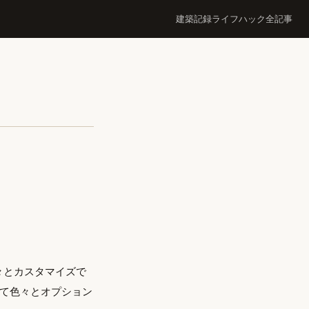
建築記録
ライフハック
全記事
々とカスタマイズで
て色々とオプション