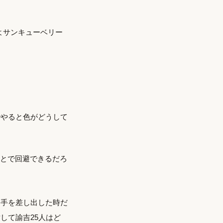
よサンキューベリー
でやると色がどうして
ことで回避できるだろ
。手を差し出した時だ
して諭吉25人はど