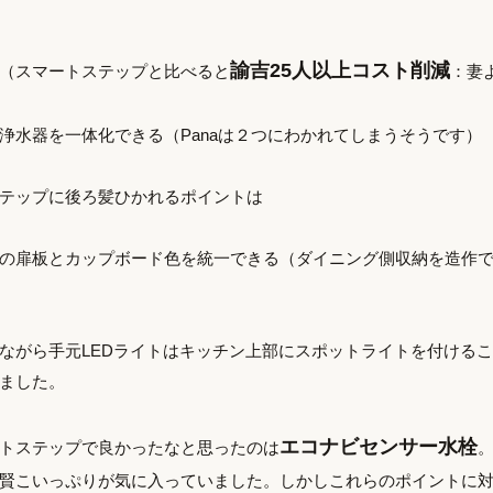
諭吉25人以上コスト削減
（スマートステップと比べると
：妻
浄水器を一体化できる（Panaは２つにわかれてしまうそうです）
テップに後ろ髪ひかれるポイントは
の扉板とカップボード色を統一できる（ダイニング側収納を造作
ながら手元LEDライトはキッチン上部にスポットライトを付ける
ました。
エコナビセンサー水栓
トステップで良かったなと思ったのは
賢こいっぷりが気に入っていました。しかしこれらのポイントに対