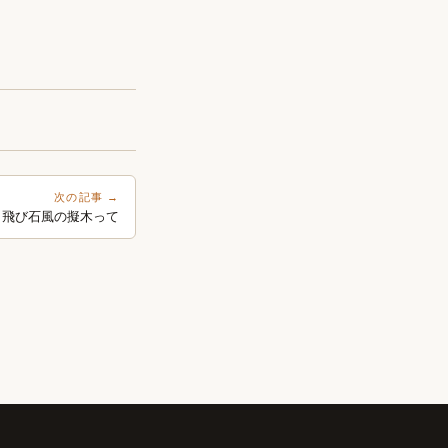
次の記事 →
う飛び石風の擬木って