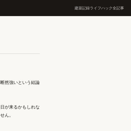
建築記録
ライフハック
全記事
が断然強いという結論
る日が来るかもしれな
ません。