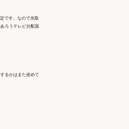
予定です。なので光取
であろうテレビ分配器
うするかはまた改めて