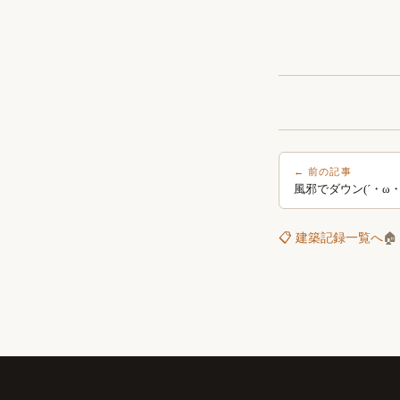
← 前の記事
風邪でダウン(´・ω・
📋 建築記録一覧へ
