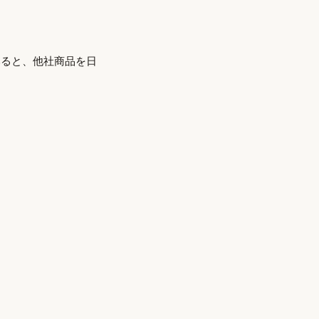
みると、他社商品を日
。