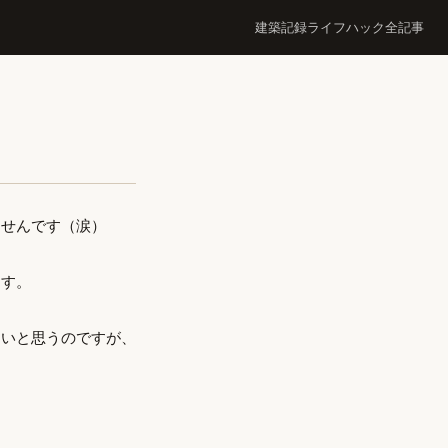
建築記録
ライフハック
全記事
ませんです（涙）
ます。
ないと思うのですが、