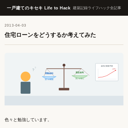
一戸建てのキセキ Life to Hack
建築記録
ライフハック
全記事
2013-04-03
住宅ローンをどうするか考えてみた
金利の推移予想
?
上昇？
?
固定金利
変動金利
高いが安心
安いが変動
色々と勉強しています。