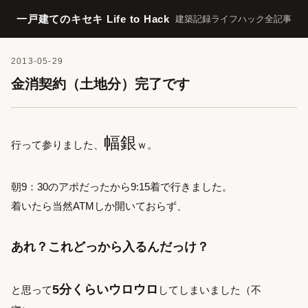
一戸建てのキセキ Life to Hack
建築記録
ライフハック
全記事
2013-05-29
金消契約（土地分）完了です
幅銀
行って参りました、
ｗ。
朝9：30のアポだったから9:15着で行きました。
着いたら当然ATMしか開いておらず、
あれ？これどっから入るんだっけ？
5分くらいウロウロ
と思って
してしまいました（不