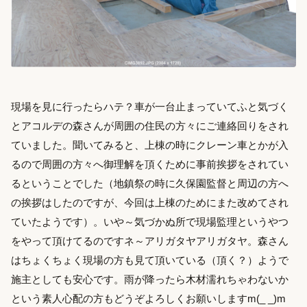
現場を見に行ったらハテ？車が一台止まっていてふと気づく
とアコルデの森さんが周囲の住民の方々にご連絡回りをされ
ていました。聞いてみると、上棟の時にクレーン車とかが入
るので周囲の方々へ御理解を頂くために事前挨拶をされてい
るということでした（地鎮祭の時に久保園監督と周辺の方へ
の挨拶はしたのですが、今回は上棟のためにまた改めてされ
ていたようです）。いや～気づかぬ所で現場監理というやつ
をやって頂けてるのですネ～アリガタヤアリガタヤ。森さん
はちょくちょく現場の方も見て頂いている（頂く？）ようで
施主としても安心です。雨が降ったら木材濡れちゃわないか
という素人心配の方もどうぞよろしくお願いしますm(_ _)m