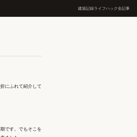
建築記録
ライフハック
全記事
で折にふれて紹介して
時期です。でもそこを