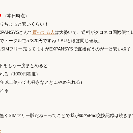
！
（本日時点）
りちょっと安いくらい！
PANSYSさんで
買ってる人
は大勢いて、送料がクロネコ国際便で180
でトータルで57320円ですね！AUとほぼ同じ値段。
もSIMフリー売ってますがEXPANSYSで直接買うのが一番安い様子
ットをもう一度まとめると、
る（1000円程度）
2年以上使っても好きなときにやめられる）
れる
無くSIMフリー版だね～ってことで我が家のiPad交換記録は続きま
S