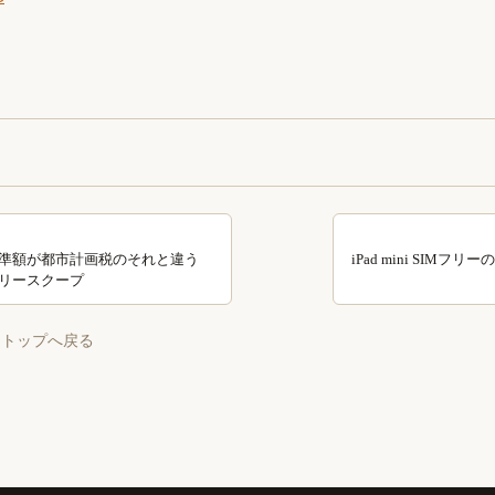
準額が都市計画税のそれと違う
iPad mini SIMフ
リースクープ
 トップへ戻る