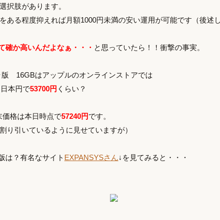
選択肢があります。
をある程度抑えれば月額1000円未満の安い運用が可能です（後述
版て確か高いんだよなぁ・・・
と思っていたら！！衝撃の事実。
 セルラ版 16GBはアップルのオンラインストアでは
。日本円で
53700円
くらい？
末価格は本日時点で
57240円
です。
割り引いているように見せていますが）
ー版は？有名なサイト
EXPANSYSさん
↓を見てみると・・・