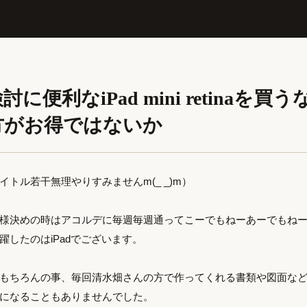
に便利なiPad mini retinaを買う
方がお得ではないか
トル若干無理やりすみませんm(_ _)m）
様決めの時はアコルデに毎週毎週通ってこーでもねーあーでもね
躍したのはiPadでございます。
もちろんの事、毎回清水畑さんの方で作ってくれる書類や図面なども
になることもありませんでした。