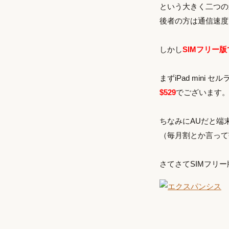
という大きく二つの
後者の方は通信速度
しかし
SIMフリー
まずiPad mini
$529
でございます
ちなみにAUだと端
（毎月割とか言って
さてさてSIMフリ