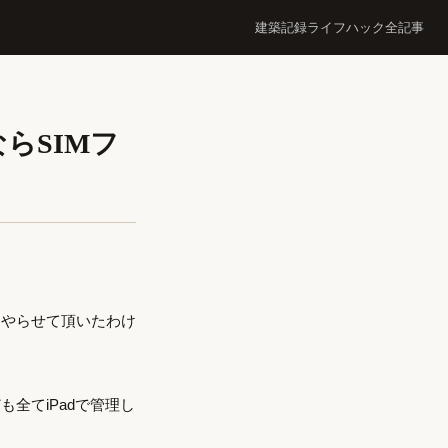
建築記録
ライフハック
全記事
ならSIMフ
ーやらせて頂いたわけ
全てiPadで管理し