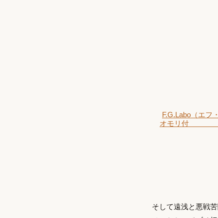
F.G.Labo
オモリ付 カゴ
そして遠浅と悪戦苦