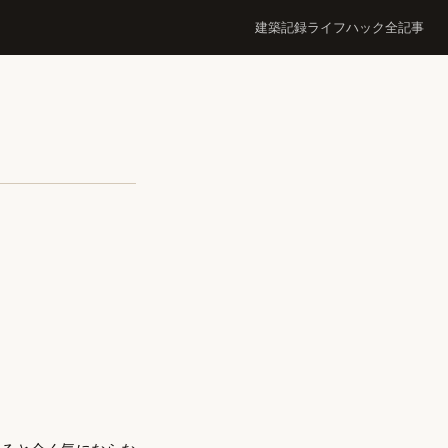
建築記録
ライフハック
全記事
。