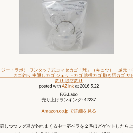
（エフ・ジー・ラボ） ワンタッチ式コマセカゴ「球」（キュウ） 足元
釣り 中通しカゴ ジェットカゴ 遠投カゴ 撒き餌カゴ サビキ
釣り 堤防釣り
posted with
AZlink
at 2016.5.22
F.G.Labo
売り上げランキング: 42237
Amazon.co.jp で詳細を見る
闘しつつフグ君が釣れまくる中一応ベラを２匹ほどゲットしたら