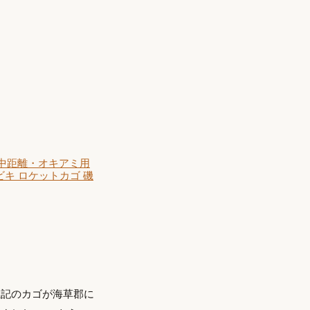
・中距離・オキアミ用
 ロケットカゴ 磯
上記のカゴが海草郡に