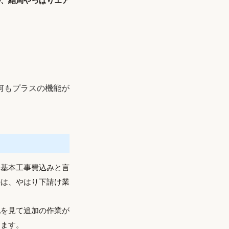
が、結局やっぱりエア
何もプラスの機能が
に基本工事費込みと言
のは、やはり下請け業
地を見て追加の作業が
けます。