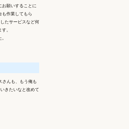
にお願いすることに
台も作業してもら
としたサービスなど何
ます。
た。
スさんも、もう俺も
ていきたいなと改めて