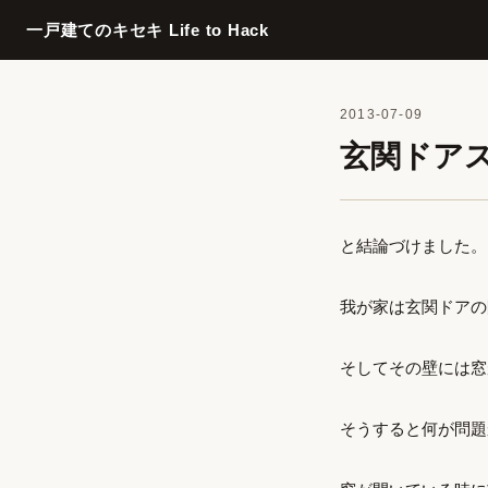
一戸建てのキセキ Life to Hack
2013-07-09
玄関ドア
と結論づけました。
我が家は玄関ドアの
そしてその壁には窓
そうすると何が問題