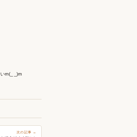
(_ _)m
次の記事 →