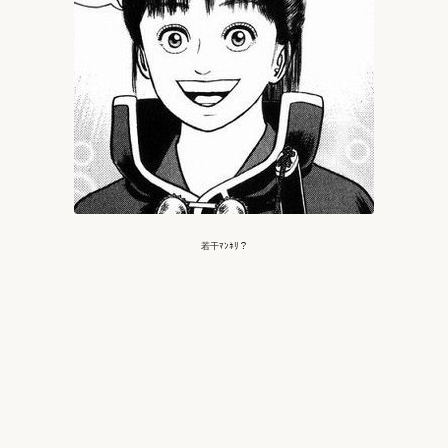
若干ﾏﾝﾈﾘ？