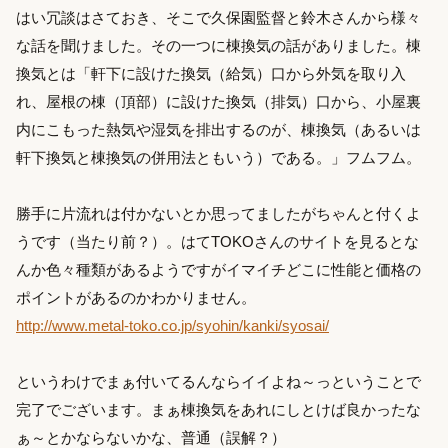
はい冗談はさておき、そこで久保園監督と鈴木さんから様々
な話を聞けました。その一つに棟換気の話がありました。棟
換気とは「軒下に設けた換気（給気）口から外気を取り入
れ、屋根の棟（頂部）に設けた換気（排気）口から、小屋裏
内にこもった熱気や湿気を排出するのが、棟換気（あるいは
軒下換気と棟換気の併用法ともいう）である。」フムフム。
勝手に片流れは付かないとか思ってましたがちゃんと付くよ
うです（当たり前？）。はてTOKOさんのサイトを見るとな
んか色々種類があるようですがイマイチどこに性能と価格の
ポイントがあるのかわかりません。
http://www.metal-toko.co.jp/syohin/kanki/syosai/
というわけでまぁ付いてるんならイイよね～っということで
完了でございます。まぁ棟換気をあれにしとけば良かったな
ぁ～とかならないかな、普通（誤解？）