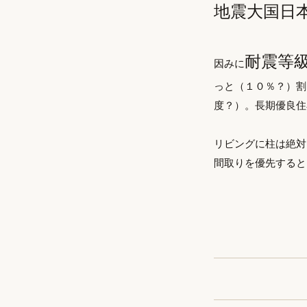
地震大国日
耐震等
因みに
っと（１０％？）割
度？）。長期優良住
リビングに柱は絶対
間取りを優先すると