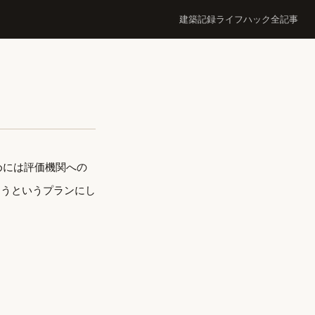
建築記録
ライフハック
全記事
めには評価機関への
ようというプランにし